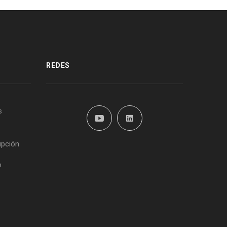
REDES
s
upción
o