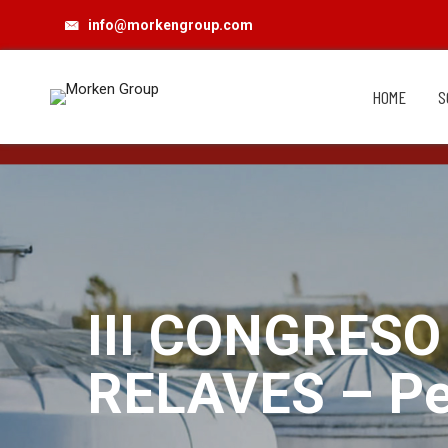
info@morkengroup.com
HOME
S
III CONGRES
RELAVES – Pe