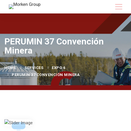
PERUMIN 37 Convención
Minera
HOME
SERVICES
EXPO 6
PERUMIN 37 CONVENCIÓN MINERA