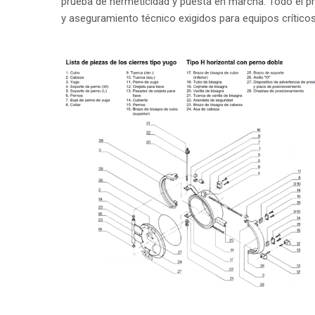
prueba de hermeticidad y puesta en marcha. Todo el pr
y aseguramiento técnico exigidos para equipos críticos