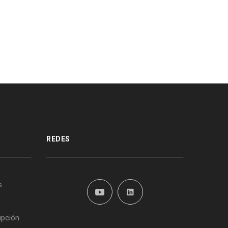
REDES
s
upción