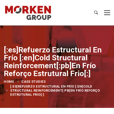
[:es]Refuerzo Estructural En
Frío [:en]Cold Structural
Reinforcement[:pb]En Frío
Reforço Estrutural Frio[:]
HOME
CASE STUDIES
[:ES]REFUERZO ESTRUCTURAL EN FRÍO [:EN]COLD
STRUCTURAL REINFORCEMENT[:PB]EN FRÍO REFORÇO
ESTRUTURAL FRIO[:]