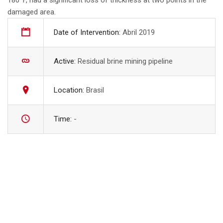
180ºF, had a significant loss of thickness at two points in the
damaged area.
Date of Intervention:
Abril 2019
Active:
Residual brine mining pipeline
Location:
Brasil
Time:
-