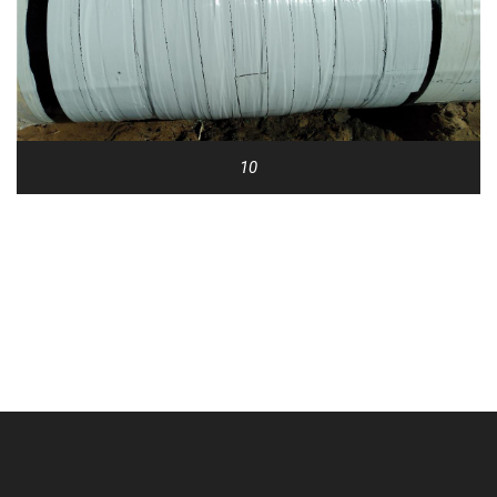
10
[:es]