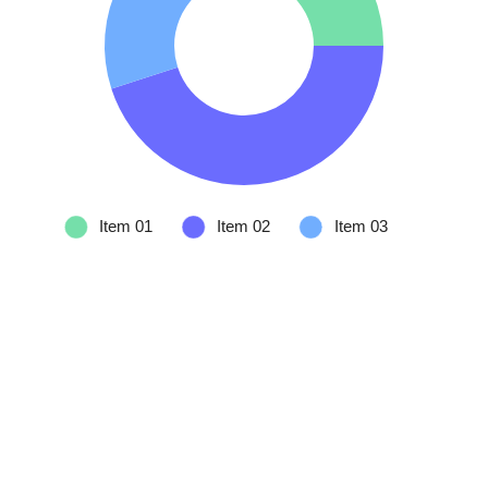
[:es]