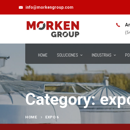
info@morkengroup.com
Consultenos
Ar
info@morkengroup.com
(5
HOME
SOLUCIONES
INDUSTRIAS
PO
Category: exp
HOME
EXPO 6