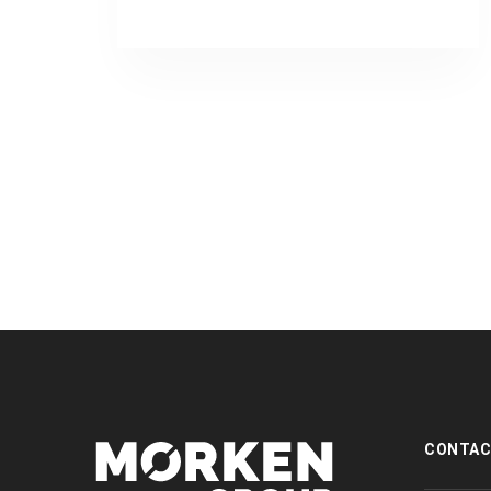
[:es]
CONTA