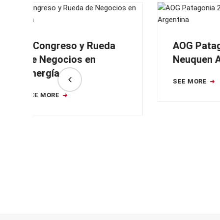
a
AOG Patagonia 2026
CO
Neuquen Argentina
Co
SEE MORE
Exp
Des
Hi
SEE