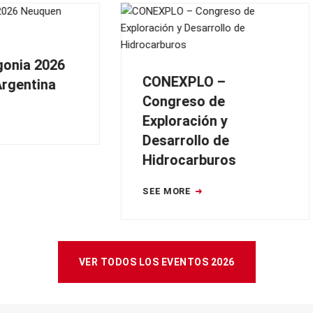
PERUMIN 37
Convención Minera
NEXPLO –
ngreso de
SEE MORE
loración y
arrollo de
drocarburos
 MORE
VER TODOS LOS EVENTOS 2026