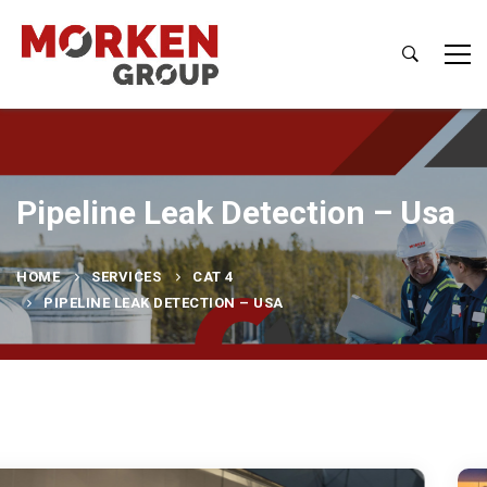
Pipeline Leak Detection – Usa
HOME
SERVICES
CAT 4
PIPELINE LEAK DETECTION – USA