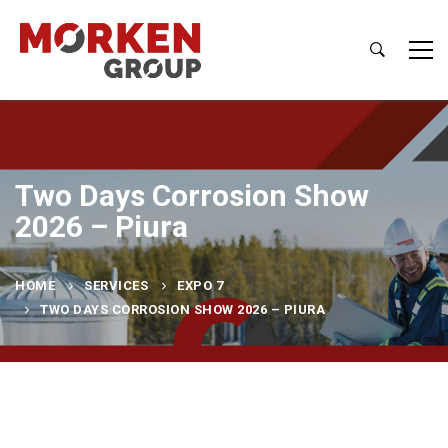
Two Days Corrosion Show
2026 – Piura
HOME
SERVICES
EXPO 7
TWO DAYS CORROSION SHOW 2026 – PIURA