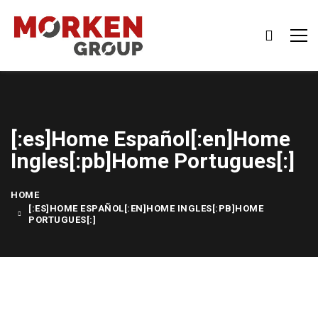
[:es]Home Español[:en]Home
Ingles[:pb]Home Portugues[:]
HOME
[:ES]HOME ESPAÑOL[:EN]HOME INGLES[:PB]HOME
PORTUGUES[:]