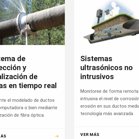
tema de
Sistemas
ección y
ultrasónicos no
alización de
intrusivos
as en tiempo real
Monitoree de forma remota
intrusiva el nivel de corrosió
nte el modelado de ductos
erosión en sus ductos media
omputadora o bien mediante
tecnología más avanzada
lización de fibra óptica.
VER MÁS
MÁS