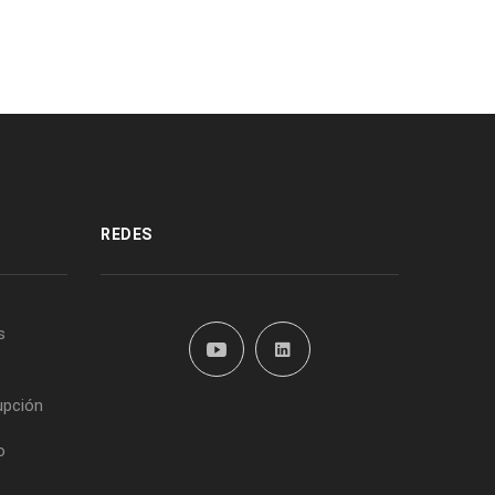
REDES
s
upción
o