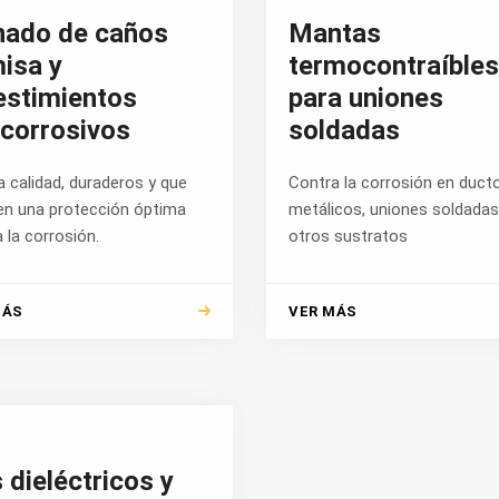
nado de caños
Mantas
isa y
termocontraíbles
estimientos
para uniones
icorrosivos
soldadas
a calidad, duraderos y que
Contra la corrosión en duct
en una protección óptima
metálicos, uniones soldadas
 la corrosión.
otros sustratos
MÁS
VER MÁS
s dieléctricos y