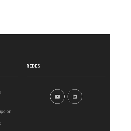
REDES
s
upción
o