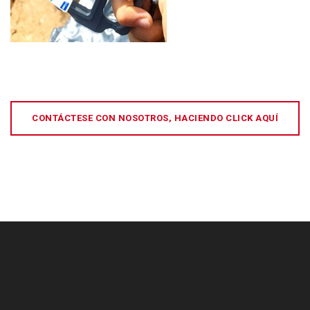
CONTÁCTESE CON NOSOTROS, HACIENDO CLICK AQUÍ
[:es]