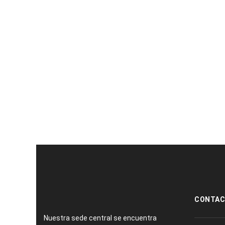
OLEODUCTO DE 26
ACUEDUCTO MINERO
PULGADAS CON ALTO
CONTENIDO DE
PARAFINAS
[:es]
CONTA
Nuestra sede central se encuentra